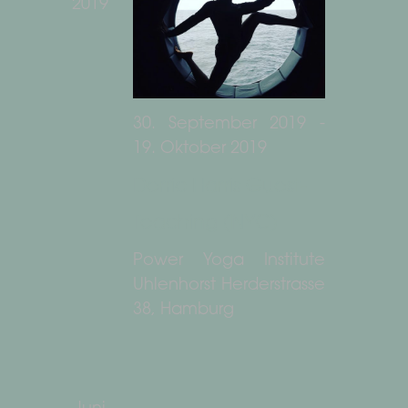
2019
30. September 2019
-
19. Oktober 2019
Derric Harris Guest-
Teaching (NYC)
Power Yoga Institute
Uhlenhorst
Herderstrasse
38, Hamburg