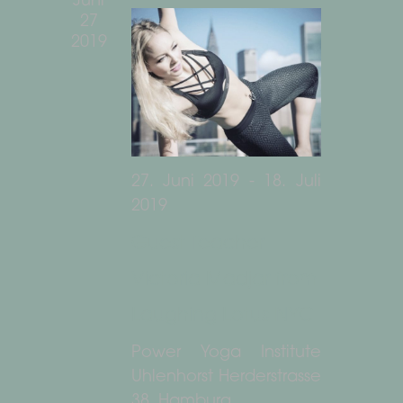
Juni
27
2019
27. Juni 2019
-
18. Juli
2019
Guest Teacher
Victoria Madjar from
Laughing Lotus NYC
Power Yoga Institute
Uhlenhorst
Herderstrasse
38, Hamburg