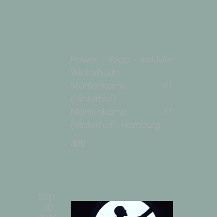
Press Play: Yoga
Workshop with Derric
Harris
Power Yoga Institute
Winterhude,
Mühlenkamp 41
(Hinterhof)
Mühlenkamp 41
(Hinterhof), Hamburg
40€
Sep.
30