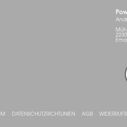
Pow
Andr
Mühl
223
Emai
UM
DATENSCHUTZRICHTLINIEN
AGB
WIDERRUF