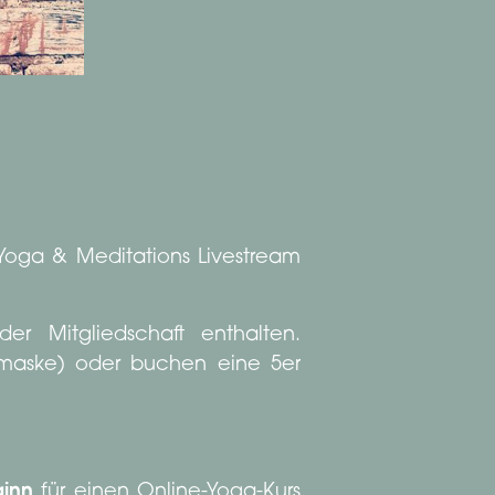
 Yoga & Meditations Livestream
er Mitgliedschaft enthalten.
gsmaske) oder buchen eine 5er
ginn
für einen Online-Yoga-Kurs