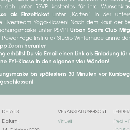
n sich unter RSVP kostenlos für ihre Wunschkl
se als Einzelticket
unter „Karten“ in der unt
re Livestream Yoga-Klassen! Nach dem Kauf der 5er 
Buchungsmaske unter RSVP!
Urban Sports Club Mitg
Power Yoga Institute/ Studio Winterhude anmelde
 App
Zoom
herunter
erhältst Du via Email einen Link als Einladung für 
ine PYI-Klasse in den eigenen vier Wänden!
ungsmaske bis spätestens 30 Minuten vor Kursbegi
 geschlossen!
DETAILS
VERANSTALTUNGSORT
LEHRER
Datum:
Virtuell
Fredi – 
Joanna