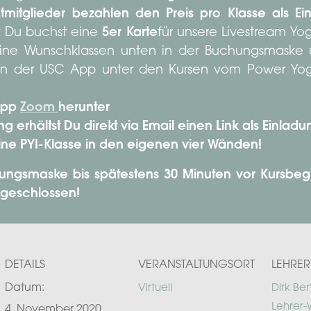
tmitglieder bezahlen den Preis pro Klasse als Ein
 Du buchst eine
5er Karte
für unsere Livestream Y
 Deine Wunschklassen unten in der Buchungsmaske
 in der USC App unter den Kursen vom Power Yoga
 App
Zoom
herunter
erhältst Du direkt via Email einen Link als Einladun
ine PYI-Klasse in den eigenen vier Wänden!
ungsmaske bis spätestens 30 Minuten vor Kursbegi
 geschlossen!
DETAILS
VERANSTALTUNGSORT
LEHRER
Datum:
Virtuell
Dirk Be
Lehrer-
4. November 2020