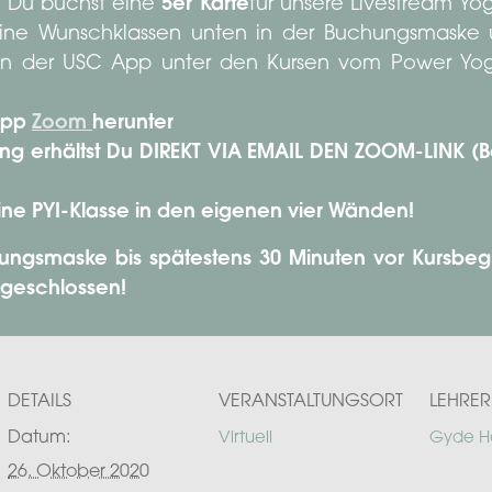
 Du buchst eine
5er Karte
für unsere Livestream Y
 Deine Wunschklassen unten in der Buchungsmaske
 in der USC App unter den Kursen vom Power Yoga
 App
Zoom
herunter
g erhältst Du DIREKT VIA EMAIL DEN ZOOM-LINK (Bef
ine PYI-Klasse in den eigenen vier Wänden!
ungsmaske bis spätestens 30 Minuten vor Kursbegi
 geschlossen!
DETAILS
VERANSTALTUNGSORT
LEHRER
Datum:
Virtuell
Gyde H
26. Oktober 2020