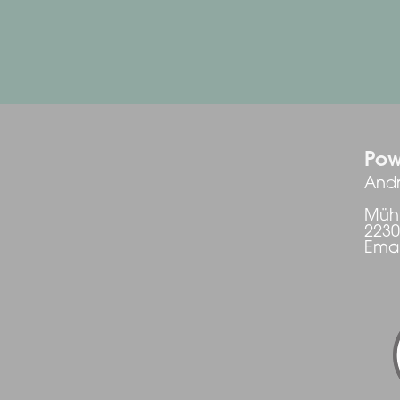
Pow
Andr
Mühl
223
Emai