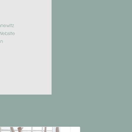
nnewitz
Website
en