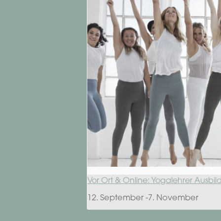
Vor Ort & Online: Yogalehrer Ausbi
12. September
-
7. November