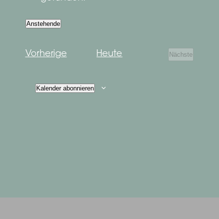
Anstehende
Datum
wählen.
Veranstaltungen
Vorherige
Heute
Nächste
Veranstaltun
Kalender abonnieren