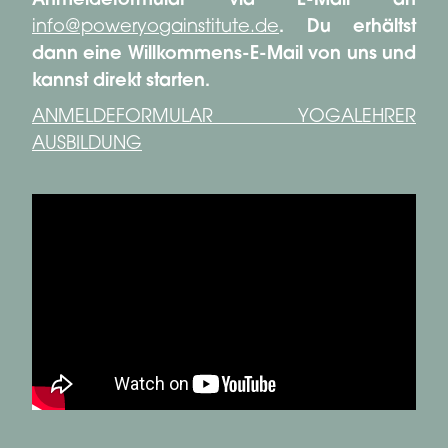
Anmeldeformular via E-Mail an
info@poweryogainstitute.de
. Du erhältst
dann eine Willkommens-E-Mail von uns und
kannst direkt starten.
ANMELDEFORMULAR YOGALEHRER
AUSBILDUNG