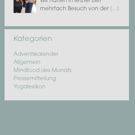
Wir hatten in letzter Zeit
mehrfach Besuch von der
[…]
Kategorien
Adventskalender
Allgemein
Mindfood des Monats
Pressemitteilung
Yogalexikon