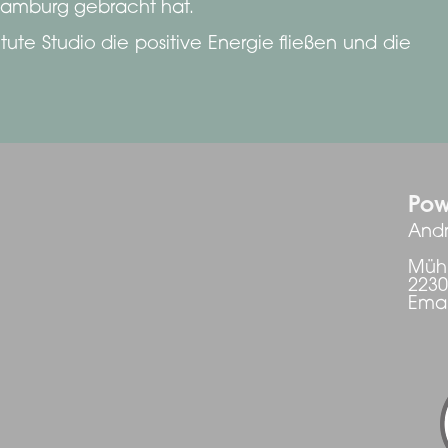
Hamburg gebracht hat.
ute Studio die positive Energie fließen und die
Pow
Andr
Mühl
223
Emai