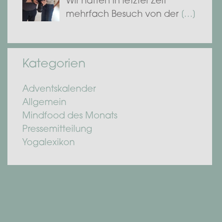
Wir hatten in letzter Zeit
mehrfach Besuch von der
[…]
Kategorien
Adventskalender
Allgemein
Mindfood des Monats
Pressemitteilung
Yogalexikon