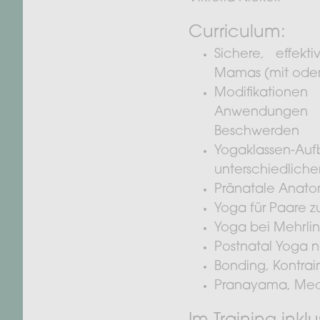
Curriculum:
Sichere, effek
Mamas (mit oder
Modifikatione
Anwendungen 
Beschwerden
Yogaklassen-Au
unterschiedliche
Pränatale Anato
Yoga für Paare z
Yoga bei Mehrli
Postnatal Yoga n
Bonding, Kontrai
Pranayama, Medit