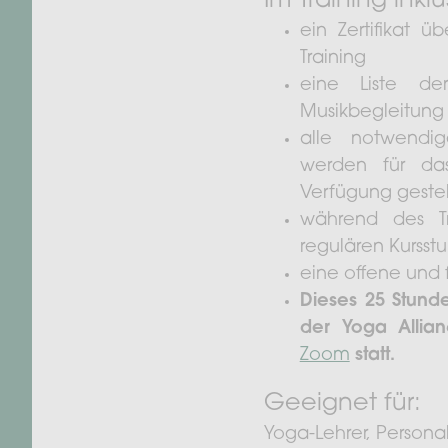
Im Training inklu
ein Zertifikat 
Training
eine Liste der
Musikbegleitung
alle notwendig
werden für das
Verfügung gestell
während des Tr
regulären Kurss
eine offene und
Dieses 25 Stund
der Yoga Allian
Zoom
statt.
Geeignet für:
Yoga-Lehrer, Personal