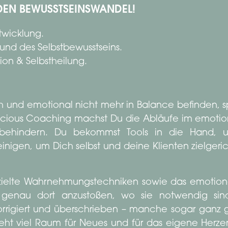
DEN BEWUSSTSEINSWANDEL!
twicklung.
und des Selbstbewusstseins.
on & Selbstheilung.
h und emotional nicht mehr in Balance befinden, s
scious Coaching machst Du die Abläufe im emotio
s behindern. Du bekommst Tools in die Hand,
inigen, um Dich selbst und deine Klienten zielgerich
zielte Wahrnehmungstechniken sowie das emotiona
genau dort anzustoßen, wo sie notwendig sind
orrigiert und überschrieben – manche sogar ganz
teht viel Raum für Neues und für das eigene Herze