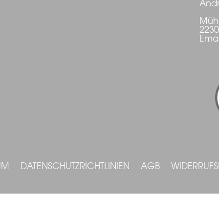
Andr
Mühl
223
Emai
UM
DATENSCHUTZRICHTLINIEN
AGB
WIDERRUF