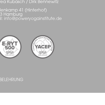
ea Kubasch / Dirk Bennewitz
enkamp 41 (Hinterhof)
03 Hamburg
l:
info@poweryogainstitute.de
SBELEHRUNG