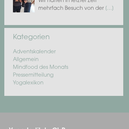
Wir hatten in letzter Zeit
mehrfach Besuch von der
[…]
Kategorien
Adventskalender
Allgemein
Mindfood des Monats
Pressemitteilung
Yogalexikon