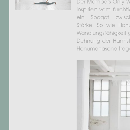
Der Members Only Wo
inspiriert vom furch
ein Spagat zwisch
Stärke. So wie Ha
Wandlungsfähigkeit 
Dehnung der Harmstr
Hanumanasana trag