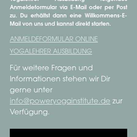
Anmeldeformular via E-Mail oder per Post
zu. Du erhältst dann eine Willkommens-E-
Mail von uns und kannst direkt starten.
ANMELDEFORMULAR ONLINE
YOGALEHRER AUSBILDUNG
Für weitere Fragen und
Informationen stehen wir Dir
gerne unter
info@poweryogainstitute.de
zur
Verfügung.