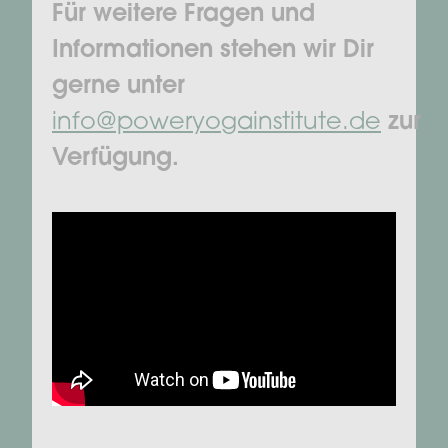
Für weitere Fragen und
Informationen stehen wir Dir
gerne unter
info@poweryogainstitute.de
zur
Verfügung.