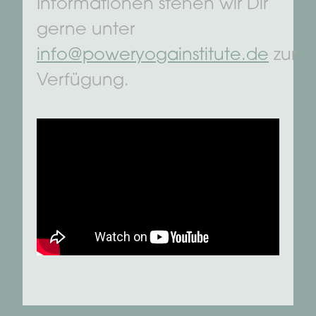
Informationen stehen wir Dir
gerne unter
info@poweryogainstitute.de
zur
Verfügung.