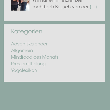
Wir hatten in letzter Zeit
mehrfach Besuch von der
[…]
Kategorien
Adventskalender
Allgemein
Mindfood des Monats
Pressemitteilung
Yogalexikon