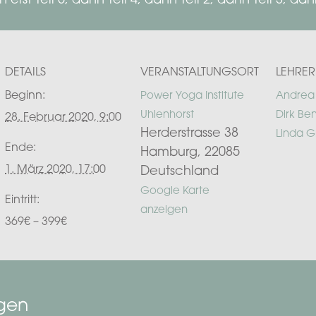
st Teil 5, dann Teil 4, dann Teil 2, dann Teil 3, dann
DETAILS
VERANSTALTUNGSORT
LEHRER
Beginn:
Power Yoga Institute
Andrea
Uhlenhorst
Dirk Be
28. Februar 2020, 9:00
Herderstrasse 38
Linda G
Ende:
Hamburg
,
22085
1. März 2020, 17:00
Deutschland
Google Karte
Eintritt:
anzeigen
369€ – 399€
ngen