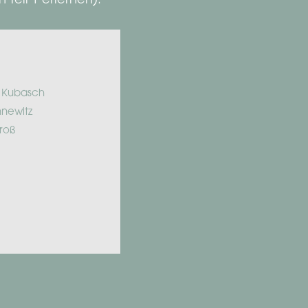
 Teil 1 erlernen).
 Kubasch
nnewitz
roß