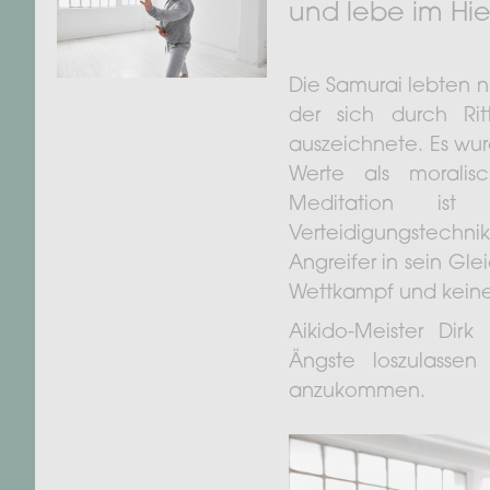
und lebe im Hie
Die Samurai lebten 
der sich durch Ritt
auszeichnete. Es wur
Werte als moralis
Meditation ist 
Verteidigungstechni
Angreifer in sein Gle
Wettkampf und keine 
Aikido-Meister Dir
Ängste loszulasse
anzukommen.