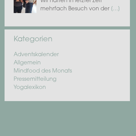
Wir hatten in letzter Zeit
mehrfach Besuch von der
[…]
Kategorien
Adventskalender
Allgemein
Mindfood des Monats
Pressemitteilung
Yogalexikon