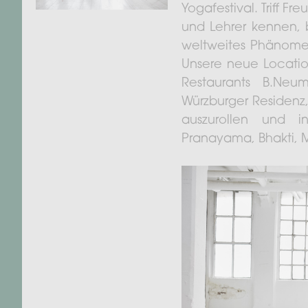
Yogafestival. Triff F
und Lehrer kennen, 
weltweites Phänomen.
Unsere neue Locati
Restaurants B.Neu
Würzburger Residenz,
auszurollen und i
Pranayama, Bhakti, 