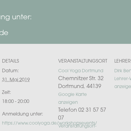
ng unter:
.de
DETAILS
VERANSTALTUNGSORT
LEHRER
Datum:
Cool Yoga Dortmund
Dirk Be
Chemnitzer Str. 32
Lehrer-
31. Mai 2019
Dortmund
,
44139
anzeig
Zeit:
Google Karte
18:00 - 20:00
anzeigen
Telefon
02 31 57 57
Anmeldung unter:
07
https://www.coolyoga.de/workshopsevents/
Veranstaltungsort-