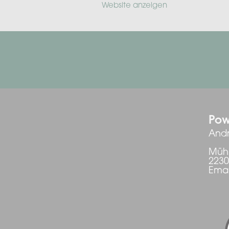
Website anzeigen
Pow
Andr
Mühl
223
Emai